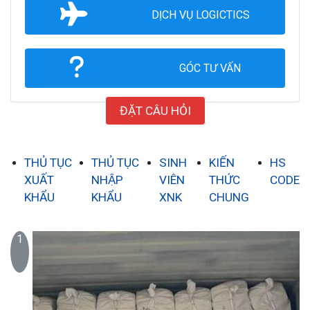
DỊCH VỤ LOGICTICS
GÓC TƯ VẤN
ĐẶT CÂU HỎI
THỦ TỤC
THỦ TỤC
SINH
KIẾN
HS
XUẤT
NHẬP
VIÊN
THỨC
CODE
KHẨU
KHẨU
XNK
CHUNG
1