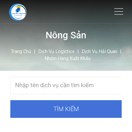
Nông Sản
|
|
|
Trang Chủ
Dịch Vụ Logictics
Dịch Vụ Hải Quan
Nhóm Hàng Xuất Khẩu
TÌM KIẾM