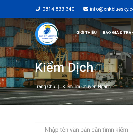
0814.833.340
info@xnkbluesky.
GIỚI THIỆU
BÁO GIÁ & TRA
Kiểm Dịch
|
Trang Chủ
Kiểm Tra Chuyên Ngành