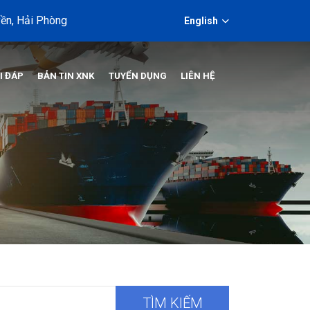
ền, Hải Phòng
English
I ĐÁP
BẢN TIN XNK
TUYỂN DỤNG
LIÊN HỆ
TÌM KIẾM