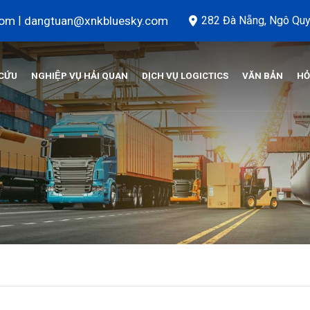
com
|
dangtuan@xnkbluesky.com
282 Đà Nẵng, Ngô Quy
 CỨU
NGHIỆP VỤ HẢI QUAN
DỊCH VỤ LOGICTICS
VĂN BẢN
HỎ